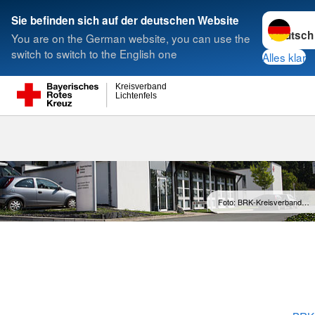
Sprache w
Sie befinden sich auf der deutschen Website
You are on the German website, you can use the
Suche
switch to switch to the English one
Alles klar
Kreisverband
Lichtenfels
Kreisgeschäf
Foto: BRK-Kreisverband…